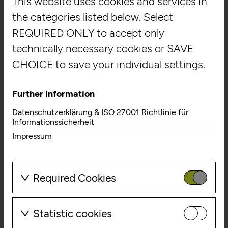
This website uses cookies and services in
the categories listed below. Select
REQUIRED ONLY to accept only
Content
technically necessary cookies or SAVE
Content? Geschichten! Es war einmal… und ist noch
CHOICE to save your individual settings.
immer, was uns alle fasziniert: das
Geschichtenerzählen. Geschichten, die berühren, die
Emotionen wecken, das Bekannte im Unbekannten
Further information
entdecken lassen, mitreißen, das Denken verändern
Datenschutzerklärung & ISO 27001 Richtlinie für
und Erlebnisse in Erinnerungen verwandeln.
Informationssicherheit
learn more
Impressum
Required Cookies
These cookies are needed to enable
the basic functionality of this
Statistic cookies
website. These cookies can