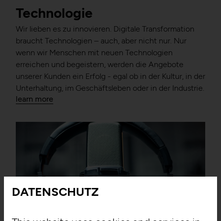
Technologie
Wir lieben es zu innovieren. Digitale Transformation
braucht Technologien – auch, aber nicht nur. Nur
wenn wir Menschen mit neuen Technologien
erreichen und begeistern, werden die Angebote
unserer Kunden ein Erfolg - egal ob in der Kultur, in der
Unterhaltung, im Geschäftsleben oder in der Industrie.
learn more
DATENSCHUTZ