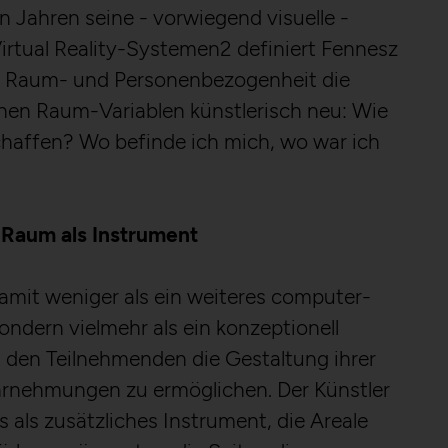
Yes
n Jahren seine - vorwiegend visuelle -
irtual Reality-Systemen2 definiert Fennesz
sessionid
 Raum- und Personenbezogenheit die
_gat
Stores session ID of currently logged in us
n Raum-Variablen künstlerisch neu: Wie
Used to throttle the request rate.
localhost
schaffen? Wo befinde ich mich, wo war ich
localhost
2 weeks
Session
No
Yes
 Raum als Instrument
Matomo
_gid
mit weniger als ein weiteres computer-
GDPR conform tracking tool to collect, an
Registers a unique ID that is used to gen
ondern vielmehr als ein konzeptionell
reportings regarding behaviour of users du
on how the visitor uses the website.
visits.
den Teilnehmenden die Gestaltung ihrer
localhost
/en/privacy-policy/
hrnehmungen zu ermöglichen. Der Künstler
23 hours
 als zusätzliches Instrument, die Areale
NOUS Wissensmanagement FlexCo
Yes