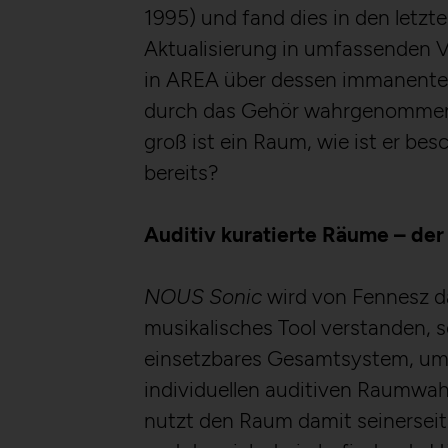
Third party:
1995) und fand dies in den letzte
Aktualisierung in umfassenden V
HTTP Cookie:
in AREA über dessen immanente
HTTP Cookie:
Purpose:
durch das Gehör wahrgenommene
Purpose:
Domain:
groß ist ein Raum, wie ist er be
Domain:
Storage duration:
bereits?
Storage duration:
Third party:
Third party:
Auditiv kuratierte Räume – der
Service name:
HTTP Cookie:
NOUS Sonic
wird von Fennesz da
Description:
Purpose:
musikalisches Tool verstanden, s
einsetzbares Gesamtsystem, um 
Domain:
Privacy policy:
individuellen auditiven Raumwa
Storage duration:
nutzt den Raum damit seinerseits
Owner:
Third party: