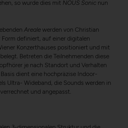
ehen, so wurde dies mit
NOUS Sonic
nun
 gebenden
Areale
werden von Christian
r Form definiert, auf einer digitalen
iener Konzerthauses positioniert und mit
belegt. Betreten die Teilnehmenden diese
Kopfhörer je nach Standort und Verhalten
e Basis dient eine hochpräzise Indoor-
els Ultra- Wideband, die Sounds werden in
r verrechnet und angepasst.
alen 3-dimensionalen Struktur und die