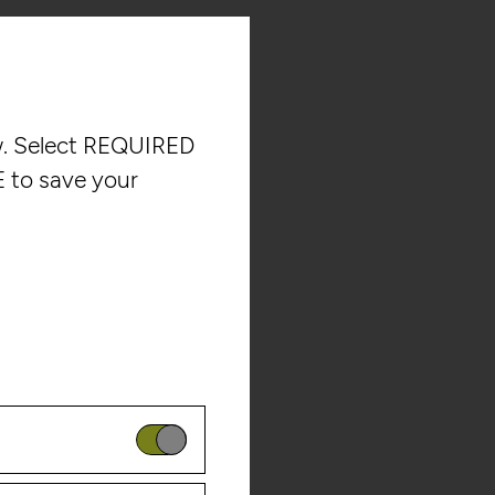
ow. Select REQUIRED
 to save your
is website. These