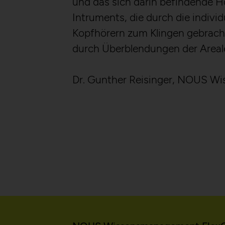
und das sich darin befindende H
Intruments, die durch die indivi
HTTP Cookie:
Kopfhörern zum Klingen gebrach
Purpose:
durch Überblendungen der Areale 
Domain:
Dr. Gunther Reisinger, NOUS
Storage duration:
Third party:
HTTP Cookie:
Purpose:
Domain:
Storage duration:
Third party: