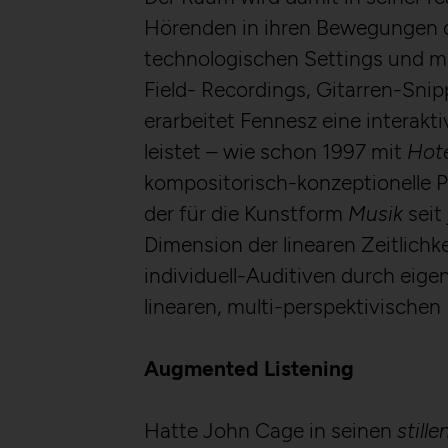
Hörenden in ihren Bewegungen det
technologischen Settings und mi
Field- Recordings, Gitarren-Sni
erarbeitet Fennesz eine interakt
leistet – wie schon 1997 mit
Hote
kompositorisch-konzeptionelle P
der für die Kunstform
Musik
seit
Dimension der linearen Zeitlichk
individuell-Auditiven durch eig
linearen, multi-perspektivische
Augmented Listening
Hatte John Cage in seinen
stille