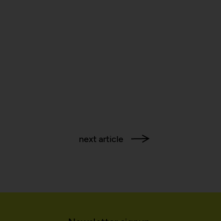
 over multiple website
next article
 between several