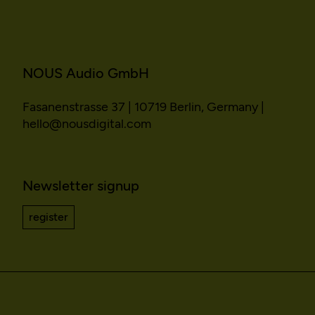
Purpose:
Stores unique session ID
to distinguish between
several website visits of
the same users.
NOUS Audio GmbH
Domain:
localhost
Storage duration:
Session
Fasanenstrasse 37 | 10719 Berlin, Germany |
hello@nousdigital.com
Third party:
No
Newsletter signup
register