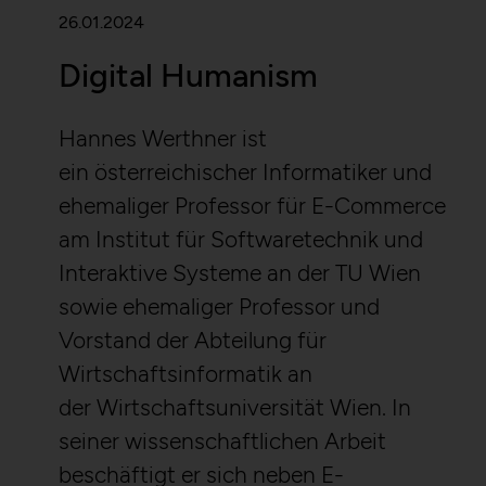
HTTP Cookie:
sessionid
26.01.2024
Purpose:
Used to throttle the
Purpose:
Stores session ID of
request rate.
currently logged in user
Digital Humanism
Domain:
localhost
Domain:
localhost
Storage duration:
Session
Storage duration:
2 weeks
Hannes Werthner ist
Third party:
Yes
Third party:
No
ein österreichischer Informatiker und
ehemaliger Professor für E-Commerce
HTTP Cookie:
_gid
am Institut für Softwaretechnik und
Service name:
Matomo
Purpose:
Registers a unique ID that
Interaktive Systeme an der TU Wien
Description:
GDPR conform tracking
is used to generate
sowie ehemaliger Professor und
tool to collect, analyze and
statistical data on how
create reportings regarding
the visitor uses the
Vorstand der Abteilung für
behaviour of users during
website.
their website visits.
Wirtschaftsinformatik an
Domain:
localhost
der Wirtschaftsuniversität Wien. In
Privacy policy:
/en/privacy-policy/
Storage duration:
23 hours
seiner wissenschaftlichen Arbeit
Owner:
NOUS
Third party:
Yes
Wissensmanagement
beschäftigt er sich neben E-