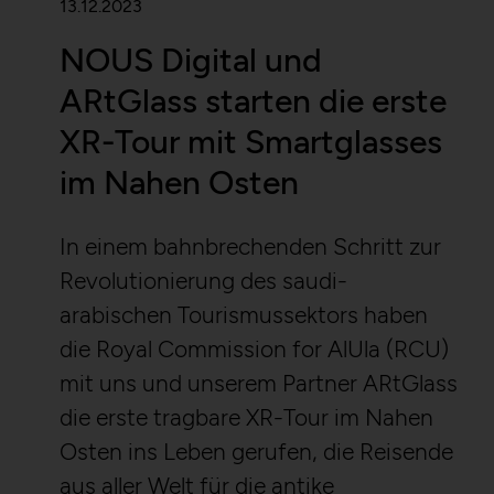
13.12.2023
Storage duration:
Session
NOUS Digital und
Third party:
No
ARtGlass starten die erste
XR-Tour mit Smartglasses
im Nahen Osten
In einem bahnbrechenden Schritt zur
Revolutionierung des saudi-
arabischen Tourismussektors haben
die Royal Commission for AlUla (RCU)
mit uns und unserem Partner ARtGlass
die erste tragbare XR-Tour im Nahen
Osten ins Leben gerufen, die Reisende
aus aller Welt für die antike